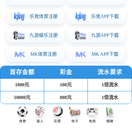
智能分析
结合大数据与趋势洞察，带来更深入的赛事理解。
版本更新记录 · 按时间分组查看
每次更新内容一目了然，爱游戏·体育不断打磨细节，提升体
验。