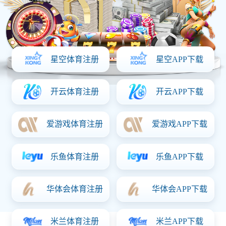
极速比分
支持爱游戏·体育全类别体育项目，赛事动态快速同
步。
互动社区
畅所欲言，与全球球迷一起交流观点、参与讨论。